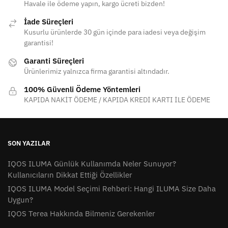
Havale ile ödeme yapın, kargo ücreti bizden!
İade Süreçleri
Kusurlu ürünlerde 30 gün içinde para iadesi veya değişim
garantisi!
Garanti Süreçleri
Ürünlerimiz yalnızca firma garantisi altındadır.
100% Güvenli Ödeme Yöntemleri
KAPIDA NAKİT ÖDEME / KAPIDA KREDİ KARTI İLE ÖDEME
SON YAZILAR
IQOS ILUMA Günlük Kullanımda Neler Sunuyor?
Kullanıcıların Dikkat Ettiği Özellikler
IQOS ILUMA Model Seçimi Rehberi: Hangi ILUMA Size Daha
Uygun?
IQOS Terea Hakkında Bilmeniz Gerekenler