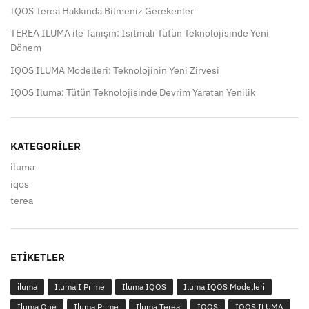
IQOS Terea Hakkında Bilmeniz Gerekenler
TEREA ILUMA ile Tanışın: Isıtmalı Tütün Teknolojisinde Yeni
Dönem
IQOS ILUMA Modelleri: Teknolojinin Yeni Zirvesi
IQOS Iluma: Tütün Teknolojisinde Devrim Yaratan Yenilik
KATEGORILER
iluma
iqos
terea
ETIKETLER
iluma
Iluma I Prime
Iluma IQOS
Iluma IQOS Modelleri
Iluma One
Iluma Prime
Iluma Terea
IQOS
IQOS ILUMA