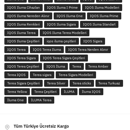
IQOS Iluma Cihazları
IQOS Iluma I Prime
IQOS Iluma Modelleri
IQOS Iluma Nereden Alınır
IQOS Iluma One
IQOS Iluma Prime
IQOS Iluma Renkleri
IQOS Iluma Sigara
IQOS Iluma Standart
IQOS Iluma Terea
IQOS Iluma Terea Modelleri
IQOS Iluma Çeşitleri
iqos iluma çeşitleri
IQOS Sigara
IQOS Terea
IQOS Terea Iluma
IQOS Terea Nerden Alınır
IQOS Terea Sigara
IQOS Terea Sigara Çeşitleri
IQOS Terea Çeşitleri
IQOS İluma
Terea
Terea Amber
Terea IQOS
Terea sigara
Terea Sigara Modelleri
Terea Sigara Çeşitleri
Terea Silver
Terea sticks
Terea Turkuaz
Terea Yellow
Terea Çeşitleri
İLUMA
İluma IQOS
İluma One
İLUMA Terea
Tüm Türkiye Ücretsiz Kargo