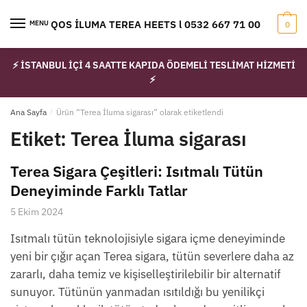
Skip
Skip
to
to
IQOS İLUMA TEREA HEETS l 0532 667 71 00
MENU
0
navigation
content
⚡ İSTANBUL İÇİ 4 SAATTE KAPIDA ÖDEMELİ TESLİMAT HİZMETİ
⚡
Ana Sayfa
/
Ürün “Terea İluma sigarası” olarak etiketlendi
Etiket:
Terea İluma sigarası
Terea Sigara Çeşitleri: Isıtmalı Tütün
Deneyiminde Farklı Tatlar
5 Ekim 2024
Isıtmalı tütün teknolojisiyle sigara içme deneyiminde
yeni bir çığır açan Terea sigara, tütün severlere daha az
zararlı, daha temiz ve kişiselleştirilebilir bir alternatif
sunuyor. Tütünün yanmadan ısıtıldığı bu yenilikçi