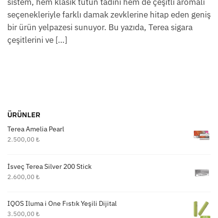
sistem, hem klasik tütün tadını hem de çeşitli aromalı
seçenekleriyle farklı damak zevklerine hitap eden geniş
bir ürün yelpazesi sunuyor. Bu yazıda, Terea sigara
çeşitlerini ve […]
ÜRÜNLER
Terea Amelia Pearl
2.500,00
₺
İsveç Terea Silver 200 Stick
2.600,00
₺
IQOS Iluma i One Fıstık Yeşili Dijital
3.500,00
₺